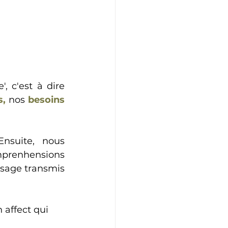
Communiquer efficacement nécessite de 'descendre de sa colline', c'est à dire 
s,
 nos 
besoins 
nsuite, nous 
mprenhensions 
ssage transmis 
affect qui 