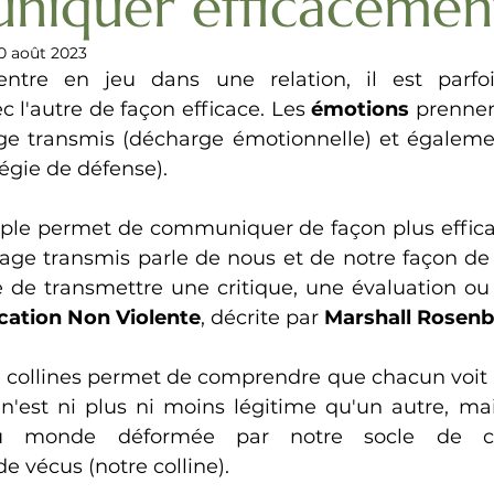
iquer efficacemen
0 août 2023
entre en jeu dans une relation, il est parfois
l'autre de façon efficace. Les 
émotions 
prennent
e transmis (décharge émotionnelle) et égalemen
égie de défense).
le permet de communiquer de façon plus efficac
ge transmis parle de nous et de notre façon de vo
de transmettre une critique, une évaluation ou
ation Non Violente
, décrite par 
Marshall Rosen
collines permet de comprendre que chacun voit 
 n'est ni plus ni moins légitime qu'un autre, mai
 du monde déformée par notre socle de cr
e vécus (notre colline).