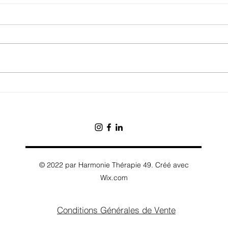
Comprendre le
Pour
fonctionnement des relations
une r
de couple pour traverser les
Comp
crises
amo
© 2022 par Harmonie Thérapie 49. Créé avec
Wix.com
Conditions Générales de Vente