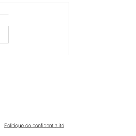
quoi je m’ennuie dans
elation stable ?
rendre ce paradoxe
ureux
Politique de confidentialité