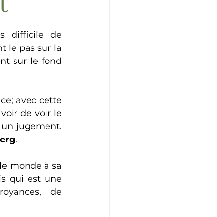
t
 difficile de 
 le pas sur la 
t sur le fond 
e; avec cette 
ir de voir le 
 un jugement. 
berg
.
le monde à sa 
s qui est une 
oyances, de 