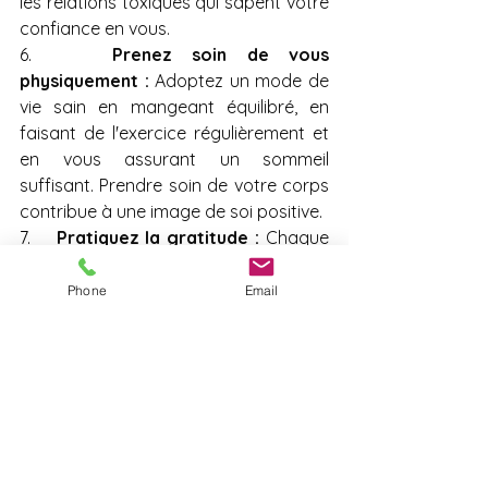
les relations toxiques qui sapent votre 
confiance en vous.
6.    
Prenez soin de vous 
physiquement :
 Adoptez un mode de 
vie sain en mangeant équilibré, en 
faisant de l'exercice régulièrement et 
en vous assurant un sommeil 
suffisant. Prendre soin de votre corps 
contribue à une image de soi positive.
7.    
Pratiquez la gratitude :
 Chaque 
jour, prenez le temps de reconnaître 
et d'apprécier les aspects positifs de 
Phone
Email
votre vie. Focalisez-vous sur vos 
forces et vos réussites plutôt que sur 
vos échecs ou vos faiblesses.
8.    
Apprenez à vous accepter tel 
que vous êtes :
 Acceptez vos 
imperfections et vos faiblesses 
comme faisant partie intégrante de 