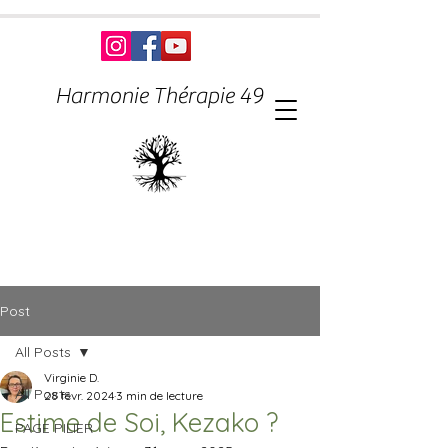
Harmonie Thérapie 49
Post
All Posts
Virginie D.
All Posts
28 févr. 2024
3 min de lecture
Estime de Soi, Kezako ?
PAGE PILIER