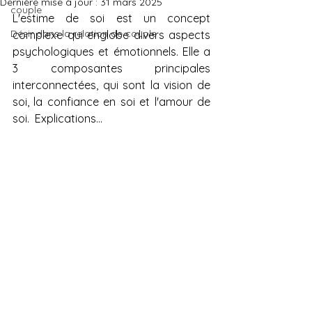
Dernière mise à jour :
31 mars 2025
couple
L'estime de soi est un concept 
Désir dans la relation de couple
complexe qui englobe divers aspects 
psychologiques et émotionnels. Elle a 
3 composantes principales 
interconnectées, qui sont la vision de 
soi, la confiance en soi et l'amour de 
soi.  Explications...