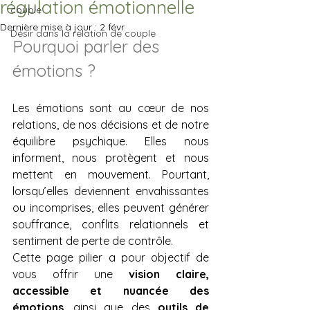
régulation émotionnelle
couple
Dernière mise à jour :
2 févr.
Désir dans la relation de couple
Pourquoi parler des 
émotions ?
Les émotions sont au cœur de nos 
relations, de nos décisions et de notre 
équilibre psychique. Elles nous 
informent, nous protègent et nous 
mettent en mouvement. Pourtant, 
lorsqu’elles deviennent envahissantes 
ou incomprises, elles peuvent générer 
souffrance, conflits relationnels et 
sentiment de perte de contrôle.
Cette page pilier a pour objectif de 
vous offrir une 
vision claire, 
accessible et nuancée des 
émotions
, ainsi que des 
outils de 