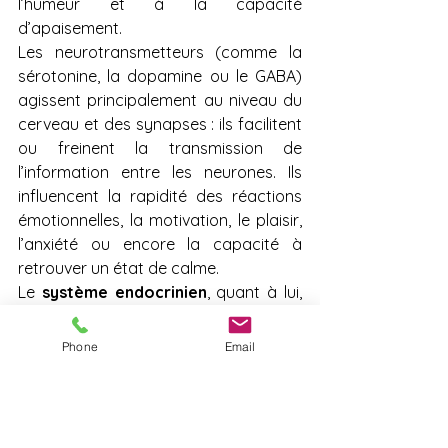
l’humeur et à la capacité 
d’apaisement.
Les neurotransmetteurs (comme la 
sérotonine, la dopamine ou le GABA) 
agissent principalement au niveau du 
cerveau et des synapses : ils facilitent 
ou freinent la transmission de 
l’information entre les neurones. Ils 
influencent la rapidité des réactions 
émotionnelles, la motivation, le plaisir, 
l’anxiété ou encore la capacité à 
retrouver un état de calme.
Le 
système endocrinien
, quant à lui, 
agit de manière plus diffuse et 
durable. Il libère des 
Phone
Email
hormones
 directement dans le sang, 
via des glandes comme les surrénales, 
la thyroïde ou l’hypophyse. Ces 
hormones jouent un rôle majeur dans 