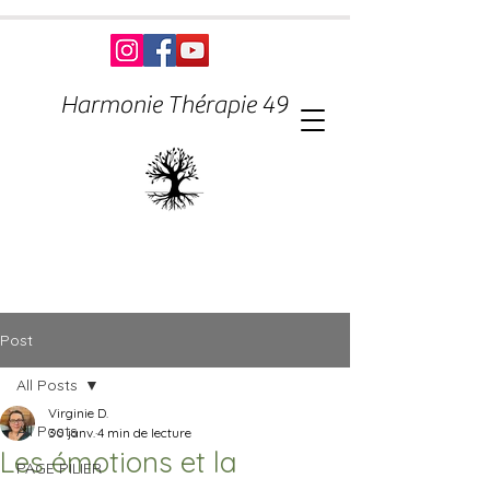
Harmonie Thérapie 49
Post
All Posts
Virginie D.
All Posts
30 janv.
4 min de lecture
Les émotions et la
PAGE PILIER